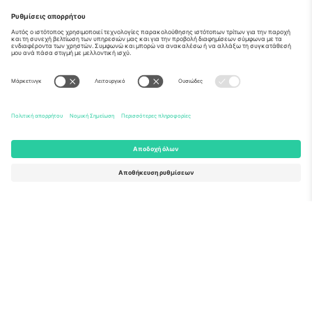
Σχετικά
Εταιρικές υπηρεσίες
Ομάδα
Συχνές Ερωτήσεις
TixProtect
Πώς λειτουργεί
Νομική γνωστοποίηση
Ξενοδοχεία
Όροι και Προΰποθέσεις
Κόμβος Παγκοσμίου Κυπέλλου
Πρόγραμμα Συνεργατών
Επικοινωνήστε μαζί μας
Γραφεία και υποστήριξη