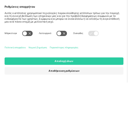
Σχετικά
Εταιρικές υπηρεσίες
Ομάδα
Συχνές Ερωτήσεις
TixProtect
Πώς λειτουργεί
Νομική γνωστοποίηση
Ξενοδοχεία
Όροι και Προΰποθέσεις
Κόμβος Παγκοσμίου Κυπέλλου
Πρόγραμμα Συνεργατών
Επικοινωνήστε μαζί μας
Γραφεία και υποστήριξη