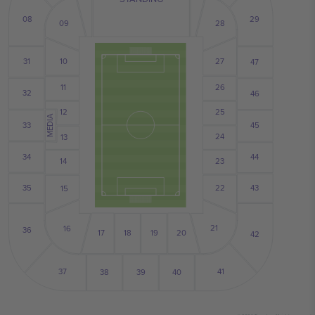
29
08
09
28
10
31
27
47
26
11
32
46
25
12
MEDIA
33
45
24
13
34
44
14
23
35
43
22
15
21
16
36
17
19
18
20
42
37
41
39
40
38