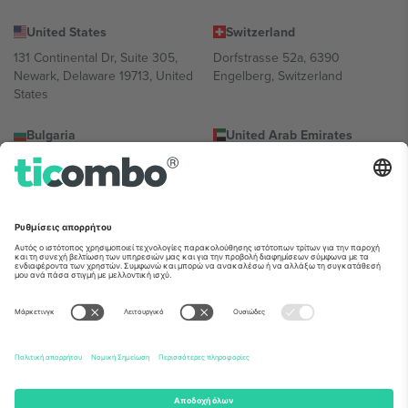
United States
Switzerland
131 Continental Dr, Suite 305,
Dorfstrasse 52a, 6390
Newark, Delaware 19713, United
Engelberg, Switzerland
States
Bulgaria
United Arab Emirates
Regus Sofia City West, bul
UAE Dubai Silicon Oasis, DDP
Totleben 53-55, 1606 Sofia,
Building A1, Office 302, Dubai,
Bulgaria
United Arab Emirates
Mexico
Av Chapultepec 360, Roma
Norte, Cuauhtémoc, 06700
Ciudad de México, CDMX,
Mexico
Η νομική οντότητα του παρόχου πλατφόρμας ενδέχεται να
διαφέρει ανάλογα με την τοποθεσία, την εκδήλωση ή/και τον
τομέα. Για λεπτομέρειες ανατρέξτε στη σελίδα της συγκεκριμένης
εκδήλωσης, στο αποτύπωμα και στους όρους.,
Νομική