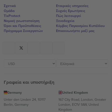
Σχετικά
Εταιρικές υπηρεσίες
Ομάδα
Συχνές Ερωτήσεις
TixProtect
Πώς λειτουργεί
Νομική γνωστοποίηση
Ξενοδοχεία
Όροι και Προΰποθέσεις
Κόμβος Παγκοσμίου Κυπέλλου
Πρόγραμμα Συνεργατών
Επικοινωνήστε μαζί μας
Γραφεία και υποστήριξη
Germany
United Kingdom
Unter den Linden 24, 10117
167 City Road, London, Greater
Berlin, Germany
London, EC1V 1AW, United
Kingdom