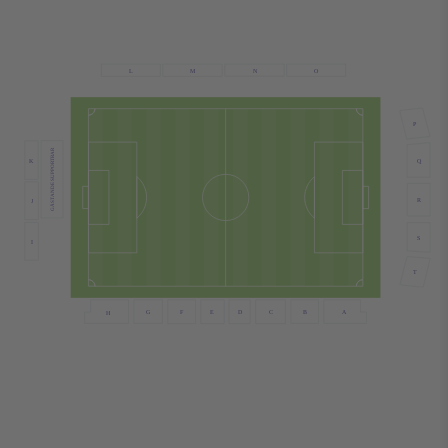
N
L
M
O
P
GÄSTANDE SUPPORTRAR
K
Q
R
J
S
I
T
B
G
F
E
D
C
A
H