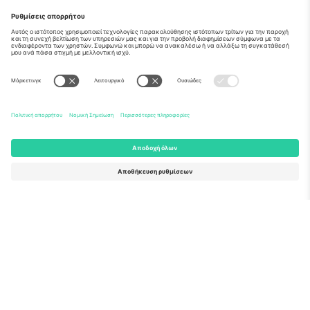
Σχετικά
Εταιρικές υπηρεσίες
Ομάδα
Συχνές Ερωτήσεις
TixProtect
Πώς λειτουργεί
Νομική γνωστοποίηση
Ξενοδοχεία
Όροι και Προΰποθέσεις
Κόμβος Παγκοσμίου Κυπέλλου
Πρόγραμμα Συνεργατών
Επικοινωνήστε μαζί μας
Γραφεία και υποστήριξη