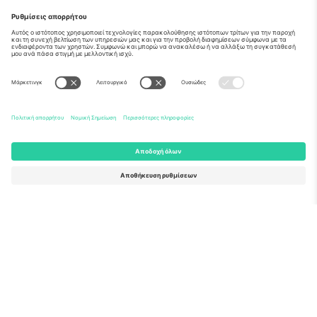
Σχετικά
Εταιρικές υπηρεσίες
Ομάδα
Συχνές Ερωτήσεις
TixProtect
Πώς λειτουργεί
Νομική γνωστοποίηση
Ξενοδοχεία
Όροι και Προΰποθέσεις
Κόμβος Παγκοσμίου Κυπέλλου
Πρόγραμμα Συνεργατών
Επικοινωνήστε μαζί μας
Γραφεία και υποστήριξη