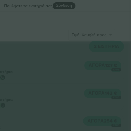
Σύνδεση
R
Πουλήστε τα εισιτήριά σας
Τιμή: Χαμηλή προς Υψηλή
2
ΕΙΣΙΤΉΡΙΑ
ΑΓΟΡΆ
127 €
ΚΆΘΕ
σιτήρια
ΑΓΟΡΆ
142 €
ΚΆΘΕ
σιτήρια
ΑΓΟΡΆ
254 €
ΚΆΘΕ
t