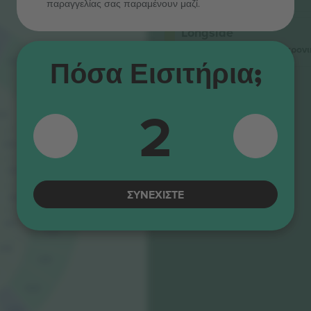
παραγγελίας σας παραμένουν μαζί.
Longside
4.9 (14)
Ηλεκτρονι
Αξιόπιστος πωλητής
G24
Πόσα Εισιτήρια;
G25
2
G26
13
G27
D14
G28
D15
ΣΥΝΕΧΊΣΤΕ
D16
G29
D17
G30
D18
G31
G32