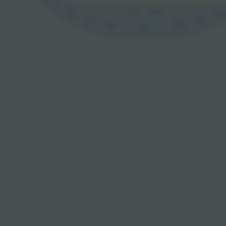
G2
G37
G5
G34
G35
G4
G36
G3
G1