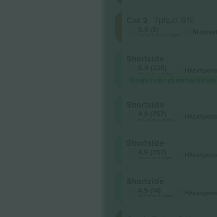
Cat 2
Τμήμα G16
5.0 (5)
M-ticke
Επαγγελματίας πωλητής
Shortside
5.0 (220)
Ηλεκτρονι
Αξιόπιστος πωλητής
Χαμηλότερη τιμή κατηγορίας στο
Shortside
4.9 (757)
Ηλεκτρονι
Αξιόπιστος πωλητής
Shortside
4.9 (757)
Ηλεκτρονι
Αξιόπιστος πωλητής
Shortside
4.9 (14)
Ηλεκτρονι
Αξιόπιστος πωλητής