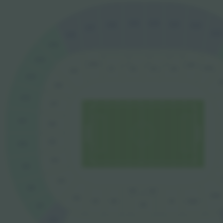
G19
G20
G21
G18
G22
G17
G23
G16
G15
G14
D10
D11
D12
C2
C3
C1
C4
D9
G13
D
D8
G12
D7
G11
D6
D5
G10
D4
G9
D3
G8
V2
V4
D19
D2
V5
D1
D20
V1
V3
G7
G6