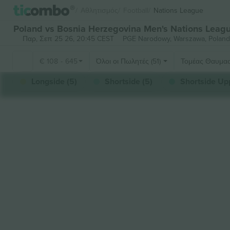
Αθλητισμός
Football
Nations League
Poland vs Bosnia Herzegovina Men's Nations Leagu
Παρ, Σεπ 25 26, 20:45 CEST
PGE Narodowy,
Warszawa, Poland
€
108
-
645
Όλοι οι Πωλητές (51)
Τομέας Θαυμα
Longside (5)
Shortside (5)
Shortside Upp