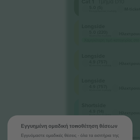
Cat 1
Τμήμα D10
5.0 (5)
M-ticke
Επαγγελματίας πωλητής
Longside
5.0 (220)
Ηλεκτρονι
Αξιόπιστος πωλητής
Χαμηλότερη τιμή κατηγορίας στο
Longside
4.9 (757)
Ηλεκτρονι
Αξιόπιστος πωλητής
Longside
4.9 (757)
Ηλεκτρονι
Αξιόπιστος πωλητής
Shortside
4.9 (14)
Ηλεκτρονι
Αξιόπιστος πωλητής
Εγγυημένη ομαδική τοποθέτηση θέσεων
Longside
Εγγυόμαστε ομαδικές θέσεις - όλα τα εισιτήρια της
4.9 (14)
Ηλεκτρονι
Αξιόπιστος πωλητής