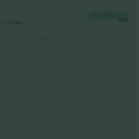
ΑΓΟΡΆ
625 €
ΚΆΘΕ
κό εισιτήριο
Τέλος αποτελεσμάτων