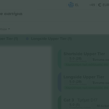
EL
+49
EU
e εισιτήρια
στών
er Tier (1)
Longside Upper Tier (1)
Shortside Upper Tier
5.0 (28)
Έντυπα ει
Αξιόπιστος πωλητής
Χαμηλότερη τιμή εκδήλωσης στο
Longside Upper Tier
5.0 (28)
Έντυπα ει
Αξιόπιστος πωλητής
Χαμηλότερη τιμή κατηγορίας στο
Cat 3
Τμήμα D17
5.0 (5)
M-ticke
Επαγγελματίας πωλητής