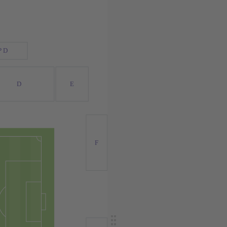
P D
D
E
F