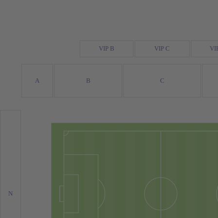
VIP B
VIP C
VI
A
B
C
N