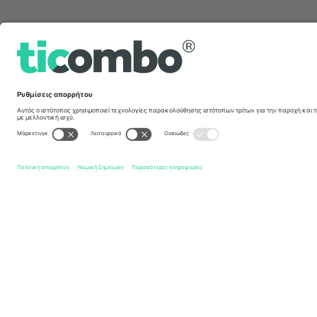
Γρήγοροι σύνδεσμοι
Sandefjord Fotball
Εισιτήρια
Tromsø IL
Εισιτήρια
E