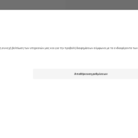
liteserien
Εισιτήρια