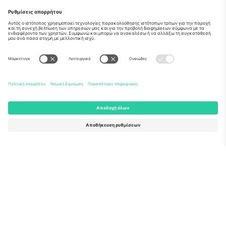
Σχετικά
Εταιρικές υπηρεσίες
Ομάδα
Συχνές Ερωτήσεις
TixProtect
Πώς λειτουργεί
Νομική γνωστοποίηση
Ξενοδοχεία
Όροι και Προΰποθέσεις
Κόμβος Παγκοσμίου Κυπέλλου
Πρόγραμμα Συνεργατών
Επικοινωνήστε μαζί μας
Γραφεία και υποστήριξη