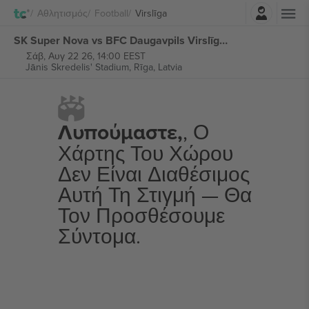
Σύνδεση
Αθλητισμός
Football
Virslīga
SK Super Nova vs BFC Daugavpils Virslīga εισιτήρια
Σάβ, Αυγ 22 26, 14:00 EEST
Jānis Skredelis' Stadium,
Rīga, Latvia
Λυπούμαστε,
, Ο
Χάρτης Του Χώρου
Δεν Είναι Διαθέσιμος
Αυτή Τη Στιγμή — Θα
Τον Προσθέσουμε
Σύντομα.