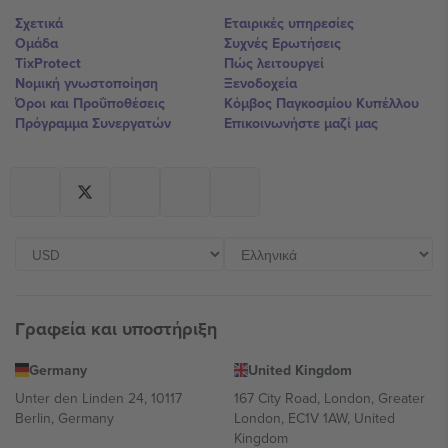
Σχετικά
Εταιρικές υπηρεσίες
Ομάδα
Συχνές Ερωτήσεις
TixProtect
Πώς λειτουργεί
Νομική γνωστοποίηση
Ξενοδοχεία
Όροι και Προΰποθέσεις
Κόμβος Παγκοσμίου Κυπέλλου
Πρόγραμμα Συνεργατών
Επικοινωνήστε μαζί μας
Γραφεία και υποστήριξη
Germany
United Kingdom
Unter den Linden 24, 10117
167 City Road, London, Greater
Berlin, Germany
London, EC1V 1AW, United
Kingdom