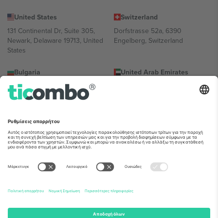
United States
Switzerland
131 Continental Dr, Suite 305,
Dorfstrasse 52a, 6390
Newark, Delaware 19713, United
Engelberg, Switzerland
States
Bulgaria
United Arab Emirates
Regus Sofia City West, bul
UAE Dubai Silicon Oasis, DDP
Totleben 53-55, 1606 Sofia,
Building A1, Office 302, Dubai,
Bulgaria
United Arab Emirates
Mexico
Av Chapultepec 360, Roma
Norte, Cuauhtémoc, 06700
Ciudad de México, CDMX,
Mexico
Η νομική οντότητα του παρόχου πλατφόρμας ενδέχεται να
διαφέρει ανάλογα με την τοποθεσία, την εκδήλωση ή/και τον
τομέα. Για λεπτομέρειες ανατρέξτε στη σελίδα της συγκεκριμένης
εκδήλωσης, στο αποτύπωμα και στους όρους.,
Νομική