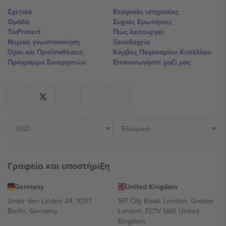
Σχετικά
Εταιρικές υπηρεσίες
Ομάδα
Συχνές Ερωτήσεις
TixProtect
Πώς λειτουργεί
Νομική γνωστοποίηση
Ξενοδοχεία
Όροι και Προΰποθέσεις
Κόμβος Παγκοσμίου Κυπέλλου
Πρόγραμμα Συνεργατών
Επικοινωνήστε μαζί μας
Γραφεία και υποστήριξη
Germany
United Kingdom
Unter den Linden 24, 10117
167 City Road, London, Greater
Berlin, Germany
London, EC1V 1AW, United
Kingdom