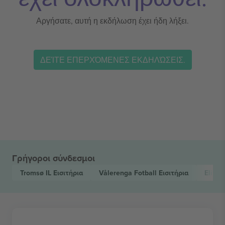
Αργήσατε, αυτή η εκδήλωση έχει ήδη λήξει.
ΔΕΊΤΕ ΕΠΕΡΧΌΜΕΝΕΣ ΕΚΔΗΛΏΣΕΙΣ.
Γρήγοροι σύνδεσμοι
Tromsø IL
Εισιτήρια
Vålerenga Fotball
Εισιτήρια
Elites