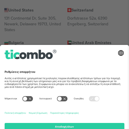
United States
Switzerland
131 Continental Dr, Suite 305,
Dorfstrasse 52a, 6390
Newark, Delaware 19713, United
Engelberg, Switzerland
States
Bulgaria
United Arab Emirates
Regus Sofia City West, bul
UAE Dubai Silicon Oasis, DDP
Totleben 53-55, 1606 Sofia,
Building A1, Office 302, Dubai,
Bulgaria
United Arab Emirates
Mexico
Av Chapultepec 360, Roma
Norte, Cuauhtémoc, 06700
Ciudad de México, CDMX,
Mexico
Η νομική οντότητα του παρόχου πλατφόρμας ενδέχεται να
διαφέρει ανάλογα με την τοποθεσία, την εκδήλωση ή/και τον
τομέα. Για λεπτομέρειες ανατρέξτε στη σελίδα της συγκεκριμένης
εκδήλωσης, στο αποτύπωμα και στους όρους.,
Νομική