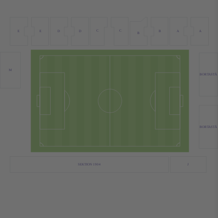
C
C
D
B
A
E
D
E
A
B
M
BORTASTÅ
BORTASTÅ
SEKTION 1904
J