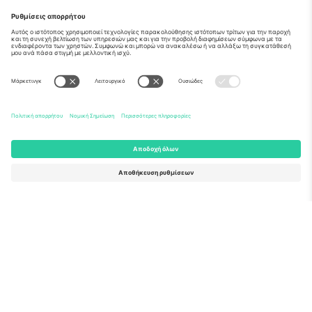
Σχετικά
Εταιρικές υπηρεσίες
Ομάδα
Συχνές Ερωτήσεις
TixProtect
Πώς λειτουργεί
Νομική γνωστοποίηση
Ξενοδοχεία
Όροι και Προΰποθέσεις
Κόμβος Παγκοσμίου Κυπέλλου
Πρόγραμμα Συνεργατών
Επικοινωνήστε μαζί μας
Γραφεία και υποστήριξη