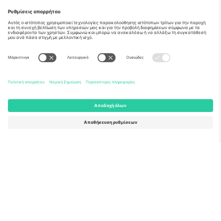
Σχετικά
Εταιρικές υπηρεσίες
Ομάδα
Συχνές Ερωτήσεις
TixProtect
Πώς λειτουργεί
Νομική γνωστοποίηση
Ξενοδοχεία
Όροι και Προΰποθέσεις
Κόμβος Παγκοσμίου Κυπέλλου
Πρόγραμμα Συνεργατών
Επικοινωνήστε μαζί μας
Γραφεία και υποστήριξη