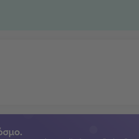
όσμο.