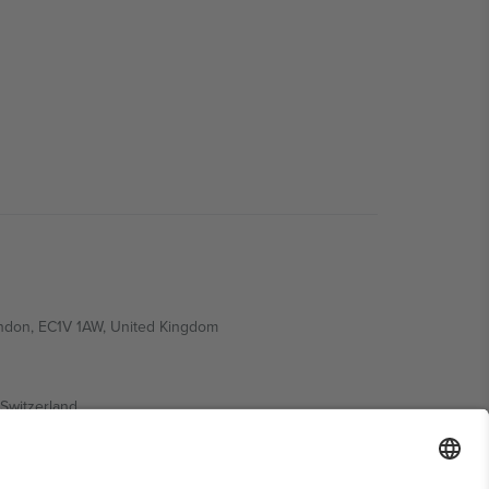
ondon, EC1V 1AW, United Kingdom
Switzerland
ding A1, Office 302, Dubai, United Arab Emirates