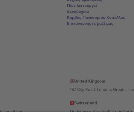
Πώς λειτουργεί
Ξενοδοχεία
Κόμβος Παγκοσμίου Κυπέλλου
Επικοινωνήστε μαζί μας
United Kingdom
167 City Road, London, Greater L
Switzerland
United States
Dorfstrasse 52a, 6390 Engelberg, 
United Arab Emirates
ulgaria
UAE Dubai Silicon Oasis, DDP Buil