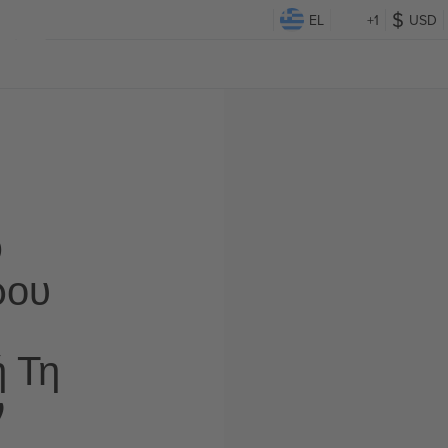
EL
+1
USD
Ο
ρου
ή Τη
ν