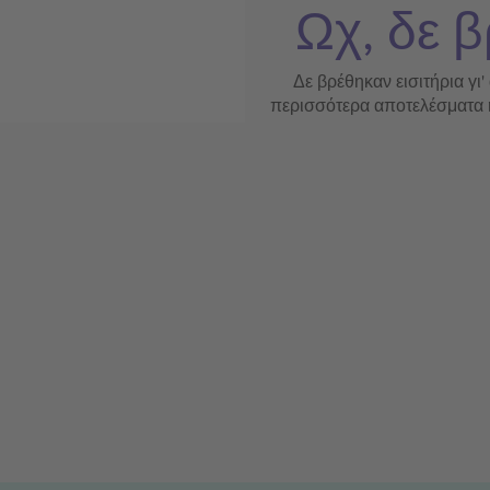
Ωχ, δε β
Δε βρέθηκαν εισιτήρια γι'
περισσότερα αποτελέσματα ή 