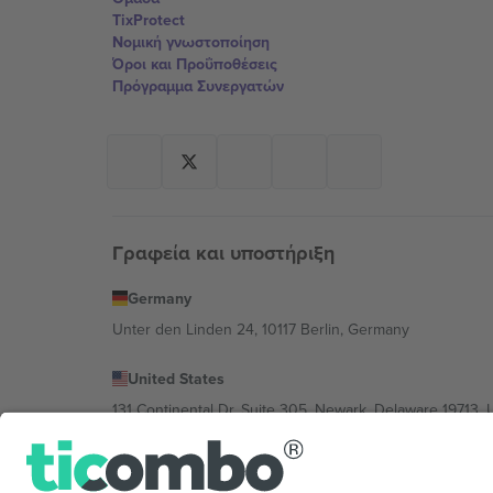
TixProtect
Νομική γνωστοποίηση
Όροι και Προΰποθέσεις
Πρόγραμμα Συνεργατών
Γραφεία και υποστήριξη
Germany
Unter den Linden 24, 10117 Berlin, Germany
United States
131 Continental Dr, Suite 305, Newark, Delaware 19713, 
Bulgaria
Regus Sofia City West, bul Totleben 53-55, 1606 Sofia, B