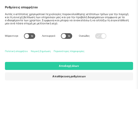
Σχετικά
Εταιρικές υπηρεσίες
Ομάδα
Συχνές Ερωτήσεις
TixProtect
Πώς λειτουργεί
Νομική γνωστοποίηση
Ξενοδοχεία
Όροι και Προΰποθέσεις
Κόμβος Παγκοσμίου Κυπέλλου
Πρόγραμμα Συνεργατών
Επικοινωνήστε μαζί μας
Γραφεία και υποστήριξη