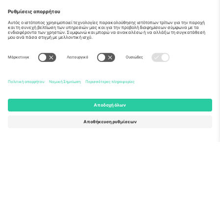
Σχετικά
Εταιρικές υπηρεσίες
Ομάδα
Συχνές Ερωτήσεις
TixProtect
Πώς λειτουργεί
Νομική γνωστοποίηση
Ξενοδοχεία
Όροι και Προΰποθέσεις
Κόμβος Παγκοσμίου Κυπέλλου
Πρόγραμμα Συνεργατών
Επικοινωνήστε μαζί μας
Γραφεία και υποστήριξη