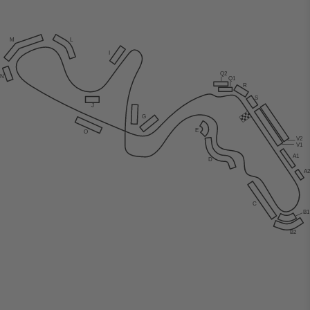
M
L
I
Q2
N
Q1
R
S
J
G
E
O
V2
V1
A1
D
A
C
B
B2