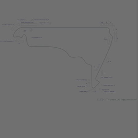
SK
Y
 BOX G1
MAIN GRANDS
T
AND CLUB
3
A
3
4
MAIN GRANDS
T
AND
SPEED LOUNGE 1
PL
A
TINIUM PLUS E
5
15
P
ADDOCK CLUB
6
5-
A
SK
Y
 VIEW FORO SOLO
14
6-
A
8
9
7
PL
A
TINIUM PLUS A
TRACKSIDE BOX D
1
1
TRACKSIDE BOX G
SK
Y
 BOX G
1
1
SK
Y
 BOX G9
10
SK
Y
 BOX G10
SPEED LOUNGE 2
© 2024
T
icombo.
All rights reserved