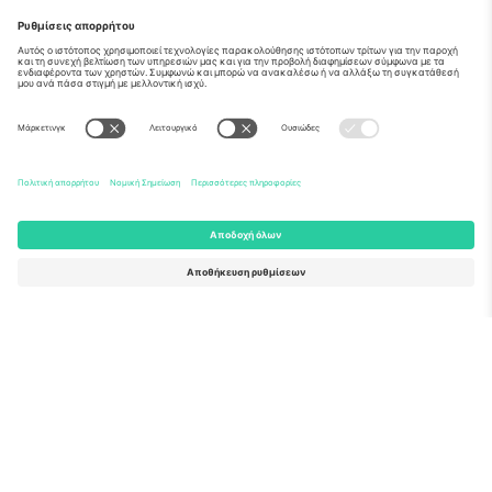
Σχετικά
Εταιρικές υπηρεσίες
Ομάδα
Συχνές Ερωτήσεις
TixProtect
Πώς λειτουργεί
Νομική γνωστοποίηση
Ξενοδοχεία
Όροι και Προΰποθέσεις
Κόμβος Παγκοσμίου Κυπέλλου
Πρόγραμμα Συνεργατών
Επικοινωνήστε μαζί μας
Γραφεία και υποστήριξη