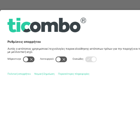
Γρήγοροι σύνδεσμοι
Bradford Bulls
Εισιτήρια
York Knights
Εισιτήρια
Be