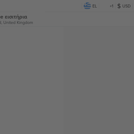
EL
+1
USD
e εισιτήρια
d, United Kingdom