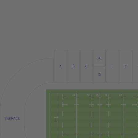
PC
A
B
C
E
F
D
TERRACE