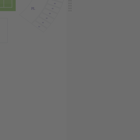
B6
PL
B5
B4
B3
B2
B1