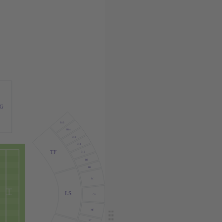
G
B15
B14
B12
B11
TF
B10
B9
B8
M
LS
CS
MF
B7