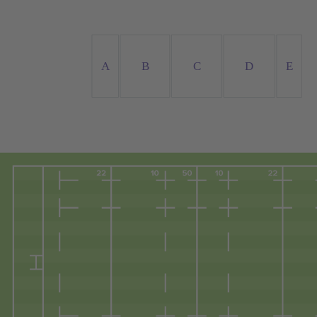
A
B
C
D
E