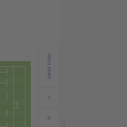
AWAY FANS
C
D