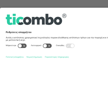
Γρήγοροι σύνδεσμοι
Hull Kingston Rovers
Εισιτήρια
Catalans Dragons
Εισι