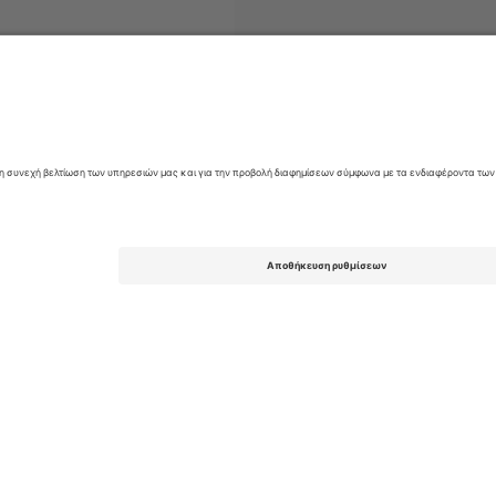
τήρια
Betfred Super League
Εισιτήρια