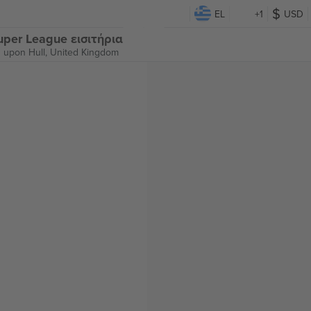
EL
+1
USD
uper League εισιτήρια
 upon Hull, United Kingdom