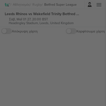
Σύνδεση
Αθλητισμός
Rugby
Betfred Super League
Leeds Rhinos vs Wakefield Trinity Betfred Super League εισιτήρια
Σάβ, Μαΐ 01 27, 20:00 BST
Headingley Stadium,
Leeds, United Kingdom
Απόκρυψη χάρτη
Καρφίτσωμα χάρτη