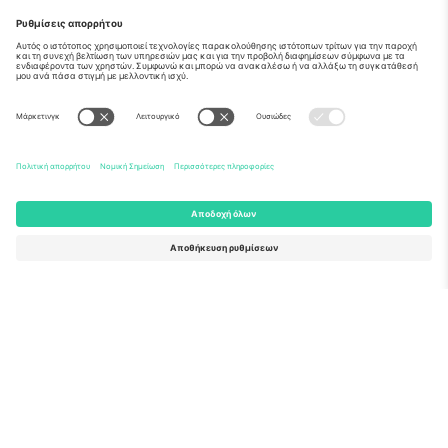
Σχετικά
Εταιρικές υπηρεσίες
Ομάδα
Συχνές Ερωτήσεις
TixProtect
Πώς λειτουργεί
Νομική γνωστοποίηση
Ξενοδοχεία
Όροι και Προΰποθέσεις
Κόμβος Παγκοσμίου Κυπέλλου
Πρόγραμμα Συνεργατών
Επικοινωνήστε μαζί μας
Γραφεία και υποστήριξη