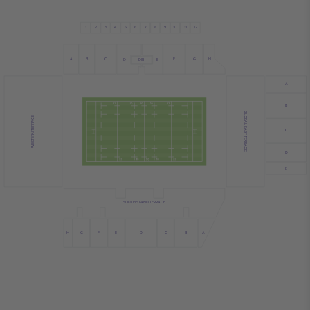
4
11
3
2
6
10
12
1
7
8
5
9
A
B
C
G
H
F
D
DIR
E
A
B
GLOBAL EAST TERRACE
WESTERN TERRACE
C
D
E
SOUTH STAND TERRACE
A
G
E
B
H
F
D
C