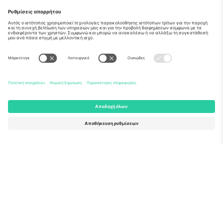
Σχετικά
Εταιρικές υπηρεσίες
Ομάδα
Συχνές Ερωτήσεις
TixProtect
Πώς λειτουργεί
Νομική γνωστοποίηση
Ξενοδοχεία
Όροι και Προΰποθέσεις
Κόμβος Παγκοσμίου Κυπέλλου
Πρόγραμμα Συνεργατών
Επικοινωνήστε μαζί μας
Γραφεία και υποστήριξη