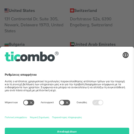
United States
Switzerland
131 Continental Dr, Suite 305,
Dorfstrasse 52a, 6390
Newark, Delaware 19713, United
Engelberg, Switzerland
States
Bulgaria
United Arab Emirates
Regus Sofia City West, bul
UAE Dubai Silicon Oasis, DDP
Totleben 53-55, 1606 Sofia,
Building A1, Office 302, Dubai,
Bulgaria
United Arab Emirates
Mexico
Av Chapultepec 360, Roma
Norte, Cuauhtémoc, 06700
Ciudad de México, CDMX,
Mexico
Η νομική οντότητα του παρόχου πλατφόρμας ενδέχεται να
διαφέρει ανάλογα με την τοποθεσία, την εκδήλωση ή/και τον
τομέα. Για λεπτομέρειες ανατρέξτε στη σελίδα της συγκεκριμένης
εκδήλωσης, στο αποτύπωμα και στους όρους.,
Νομική