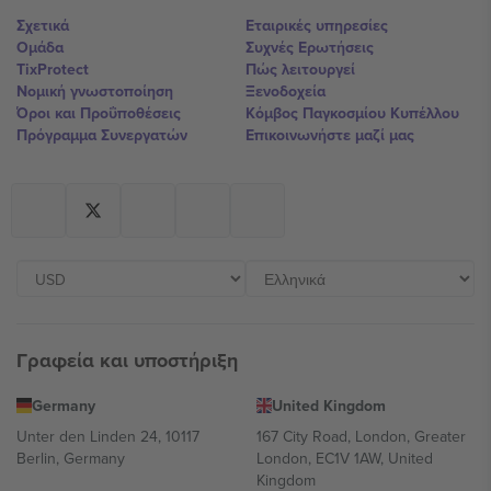
Σχετικά
Εταιρικές υπηρεσίες
Ομάδα
Συχνές Ερωτήσεις
TixProtect
Πώς λειτουργεί
Νομική γνωστοποίηση
Ξενοδοχεία
Όροι και Προΰποθέσεις
Κόμβος Παγκοσμίου Κυπέλλου
Πρόγραμμα Συνεργατών
Επικοινωνήστε μαζί μας
Γραφεία και υποστήριξη
Germany
United Kingdom
Unter den Linden 24, 10117
167 City Road, London, Greater
Berlin, Germany
London, EC1V 1AW, United
Kingdom