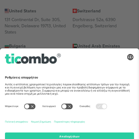
United States
Switzerland
131 Continental Dr, Suite 305,
Dorfstrasse 52a, 6390
Newark, Delaware 19713, United
Engelberg, Switzerland
States
Bulgaria
United Arab Emirates
Regus Sofia City West, bul
UAE Dubai Silicon Oasis, DDP
Totleben 53-55, 1606 Sofia,
Building A1, Office 302, Dubai,
Bulgaria
United Arab Emirates
Mexico
Av Chapultepec 360, Roma
Norte, Cuauhtémoc, 06700
Ciudad de México, CDMX,
Mexico
Η νομική οντότητα του παρόχου πλατφόρμας ενδέχεται να
διαφέρει ανάλογα με την τοποθεσία, την εκδήλωση ή/και τον
τομέα. Για λεπτομέρειες ανατρέξτε στη σελίδα της συγκεκριμένης
εκδήλωσης, στο αποτύπωμα και στους όρους.,
Νομική