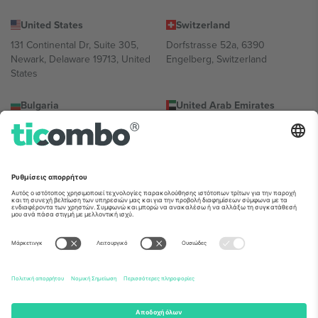
United States
Switzerland
131 Continental Dr, Suite 305,
Dorfstrasse 52a, 6390
Newark, Delaware 19713, United
Engelberg, Switzerland
States
Bulgaria
United Arab Emirates
Regus Sofia City West, bul
UAE Dubai Silicon Oasis, DDP
Totleben 53-55, 1606 Sofia,
Building A1, Office 302, Dubai,
Bulgaria
United Arab Emirates
Mexico
Av Chapultepec 360, Roma
Norte, Cuauhtémoc, 06700
Ciudad de México, CDMX,
Mexico
Η νομική οντότητα του παρόχου πλατφόρμας ενδέχεται να
διαφέρει ανάλογα με την τοποθεσία, την εκδήλωση ή/και τον
τομέα. Για λεπτομέρειες ανατρέξτε στη σελίδα της συγκεκριμένης
εκδήλωσης, στο αποτύπωμα και στους όρους.,
Νομική