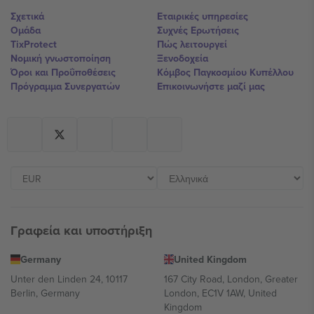
Σχετικά
Εταιρικές υπηρεσίες
Ομάδα
Συχνές Ερωτήσεις
TixProtect
Πώς λειτουργεί
Νομική γνωστοποίηση
Ξενοδοχεία
Όροι και Προΰποθέσεις
Κόμβος Παγκοσμίου Κυπέλλου
Πρόγραμμα Συνεργατών
Επικοινωνήστε μαζί μας
Γραφεία και υποστήριξη
Germany
United Kingdom
Unter den Linden 24, 10117
167 City Road, London, Greater
Berlin, Germany
London, EC1V 1AW, United
Kingdom