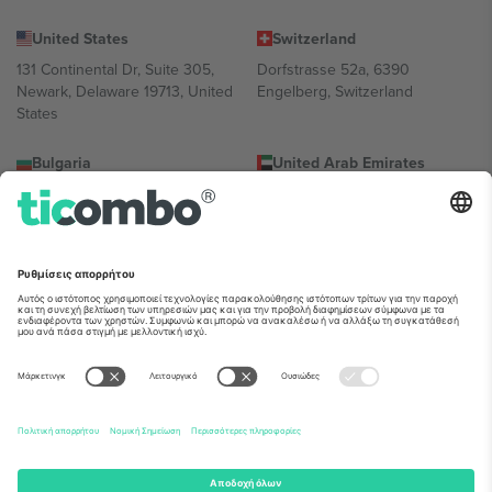
United States
Switzerland
131 Continental Dr, Suite 305,
Dorfstrasse 52a, 6390
Newark, Delaware 19713, United
Engelberg, Switzerland
States
Bulgaria
United Arab Emirates
Regus Sofia City West, bul
UAE Dubai Silicon Oasis, DDP
Totleben 53-55, 1606 Sofia,
Building A1, Office 302, Dubai,
Bulgaria
United Arab Emirates
Mexico
Av Chapultepec 360, Roma
Norte, Cuauhtémoc, 06700
Ciudad de México, CDMX,
Mexico
Η νομική οντότητα του παρόχου πλατφόρμας ενδέχεται να
διαφέρει ανάλογα με την τοποθεσία, την εκδήλωση ή/και τον
τομέα. Για λεπτομέρειες ανατρέξτε στη σελίδα της συγκεκριμένης
εκδήλωσης, στο αποτύπωμα και στους όρους.,
Νομική