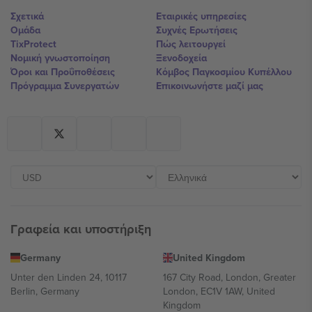
Σχετικά
Εταιρικές υπηρεσίες
Ομάδα
Συχνές Ερωτήσεις
TixProtect
Πώς λειτουργεί
Νομική γνωστοποίηση
Ξενοδοχεία
Όροι και Προΰποθέσεις
Κόμβος Παγκοσμίου Κυπέλλου
Πρόγραμμα Συνεργατών
Επικοινωνήστε μαζί μας
Γραφεία και υποστήριξη
Germany
United Kingdom
Unter den Linden 24, 10117
167 City Road, London, Greater
Berlin, Germany
London, EC1V 1AW, United
Kingdom