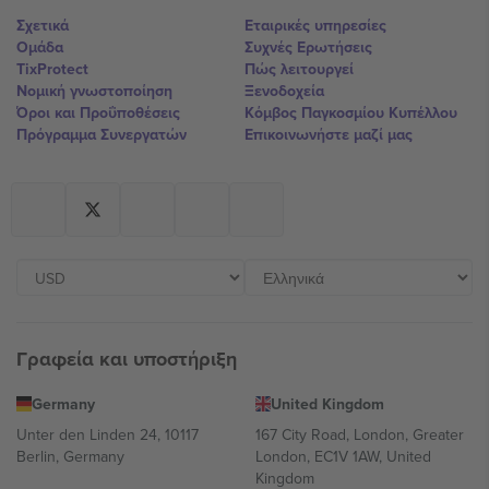
Σχετικά
Εταιρικές υπηρεσίες
Ομάδα
Συχνές Ερωτήσεις
TixProtect
Πώς λειτουργεί
Νομική γνωστοποίηση
Ξενοδοχεία
Όροι και Προΰποθέσεις
Κόμβος Παγκοσμίου Κυπέλλου
Πρόγραμμα Συνεργατών
Επικοινωνήστε μαζί μας
Γραφεία και υποστήριξη
Germany
United Kingdom
Unter den Linden 24, 10117
167 City Road, London, Greater
Berlin, Germany
London, EC1V 1AW, United
Kingdom