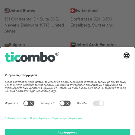
United States
Switzerland
131 Continental Dr, Suite 305,
Dorfstrasse 52a, 6390
Newark, Delaware 19713, United
Engelberg, Switzerland
States
Bulgaria
United Arab Emirates
Regus Sofia City West, bul
UAE Dubai Silicon Oasis, DDP
Totleben 53-55, 1606 Sofia,
Building A1, Office 302, Dubai,
Bulgaria
United Arab Emirates
Mexico
Av Chapultepec 360, Roma
Norte, Cuauhtémoc, 06700
Ciudad de México, CDMX,
Mexico
Η νομική οντότητα του παρόχου πλατφόρμας ενδέχεται να
διαφέρει ανάλογα με την τοποθεσία, την εκδήλωση ή/και τον
τομέα. Για λεπτομέρειες ανατρέξτε στη σελίδα της συγκεκριμένης
εκδήλωσης, στο αποτύπωμα και στους όρους.,
Νομική