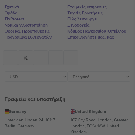
Σχετικά
Εταιρικές υπηρεσίες
Ομάδα
Συχνές Ερωτήσεις
TixProtect
Πώς λειτουργεί
Νομική γνωστοποίηση
Ξενοδοχεία
Όροι και Προΰποθέσεις
Κόμβος Παγκοσμίου Κυπέλλου
Πρόγραμμα Συνεργατών
Επικοινωνήστε μαζί μας
Γραφεία και υποστήριξη
Germany
United Kingdom
Unter den Linden 24, 10117
167 City Road, London, Greater
Berlin, Germany
London, EC1V 1AW, United
Kingdom