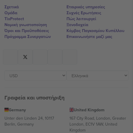
Σχετικά
Εταιρικές υπηρεσίες
Ομάδα
Συχνές Ερωτήσεις
TixProtect
Πώς λειτουργεί
Νομική γνωστοποίηση
Ξενοδοχεία
Όροι και Προΰποθέσεις
Κόμβος Παγκοσμίου Κυπέλλου
Πρόγραμμα Συνεργατών
Επικοινωνήστε μαζί μας
Γραφεία και υποστήριξη
Germany
United Kingdom
Unter den Linden 24, 10117
167 City Road, London, Greater
Berlin, Germany
London, EC1V 1AW, United
Kingdom