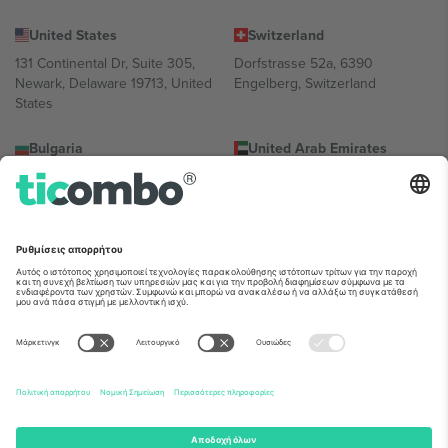
United States
Switzerland
131 Continental Dr, Suite 305,
Dorfstrasse 52a, 6390
Newark, Delaware 19713, United
Engelberg, Switzerland
States
Bulgaria
United Arab Emirates
Regus Sofia City West, bul
UAE Dubai Silicon Oasis, DDP
Totleben 53-55, 1606 Sofia,
Building A1, Office 302, Dubai,
Bulgaria
United Arab Emirates
Mexico
Av Chapultepec 360, Roma
Norte, Cuauhtémoc, 06700
Ciudad de México, CDMX,
Mexico
Η νομική οντότητα του παρόχου πλατφόρμας ενδέχεται να
διαφέρει ανάλογα με την τοποθεσία, την εκδήλωση ή/και τον
τομέα. Για λεπτομέρειες ανατρέξτε στη σελίδα της συγκεκριμένης
εκδήλωσης, στο αποτύπωμα και στους όρους.,
Νομική