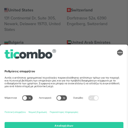
United States
Switzerland
131 Continental Dr, Suite 305,
Dorfstrasse 52a, 6390
Newark, Delaware 19713, United
Engelberg, Switzerland
States
Bulgaria
United Arab Emirates
Regus Sofia City West, bul
UAE Dubai Silicon Oasis, DDP
Totleben 53-55, 1606 Sofia,
Building A1, Office 302, Dubai,
Bulgaria
United Arab Emirates
Mexico
Av Chapultepec 360, Roma
Norte, Cuauhtémoc, 06700
Ciudad de México, CDMX,
Mexico
Η νομική οντότητα του παρόχου πλατφόρμας ενδέχεται να
διαφέρει ανάλογα με την τοποθεσία, την εκδήλωση ή/και τον
τομέα. Για λεπτομέρειες ανατρέξτε στη σελίδα της συγκεκριμένης
εκδήλωσης, στο αποτύπωμα και στους όρους.,
Νομική