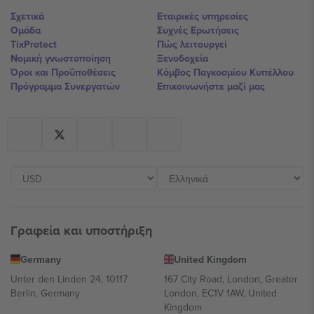
Σχετικά
Εταιρικές υπηρεσίες
Ομάδα
Συχνές Ερωτήσεις
TixProtect
Πώς λειτουργεί
Νομική γνωστοποίηση
Ξενοδοχεία
Όροι και Προΰποθέσεις
Κόμβος Παγκοσμίου Κυπέλλου
Πρόγραμμα Συνεργατών
Επικοινωνήστε μαζί μας
Γραφεία και υποστήριξη
Germany
United Kingdom
Unter den Linden 24, 10117
167 City Road, London, Greater
Berlin, Germany
London, EC1V 1AW, United
Kingdom