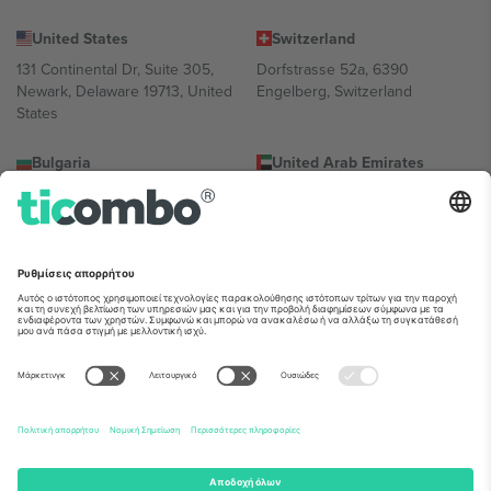
United States
Switzerland
131 Continental Dr, Suite 305,
Dorfstrasse 52a, 6390
Newark, Delaware 19713, United
Engelberg, Switzerland
States
Bulgaria
United Arab Emirates
Regus Sofia City West, bul
UAE Dubai Silicon Oasis, DDP
Totleben 53-55, 1606 Sofia,
Building A1, Office 302, Dubai,
Bulgaria
United Arab Emirates
Mexico
Av Chapultepec 360, Roma
Norte, Cuauhtémoc, 06700
Ciudad de México, CDMX,
Mexico
Η νομική οντότητα του παρόχου πλατφόρμας ενδέχεται να
διαφέρει ανάλογα με την τοποθεσία, την εκδήλωση ή/και τον
τομέα. Για λεπτομέρειες ανατρέξτε στη σελίδα της συγκεκριμένης
εκδήλωσης, στο αποτύπωμα και στους όρους.,
Νομική