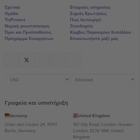
Σχετικά
Εταιρικές υπηρεσίες
Ομάδα
Συχνές Ερωτήσεις
TixProtect
Πώς λειτουργεί
Νομική γνωστοποίηση
Ξενοδοχεία
Όροι και Προΰποθέσεις
Κόμβος Παγκοσμίου Κυπέλλου
Πρόγραμμα Συνεργατών
Επικοινωνήστε μαζί μας
Γραφεία και υποστήριξη
Germany
United Kingdom
Unter den Linden 24, 10117
167 City Road, London, Greater
Berlin, Germany
London, EC1V 1AW, United
Kingdom