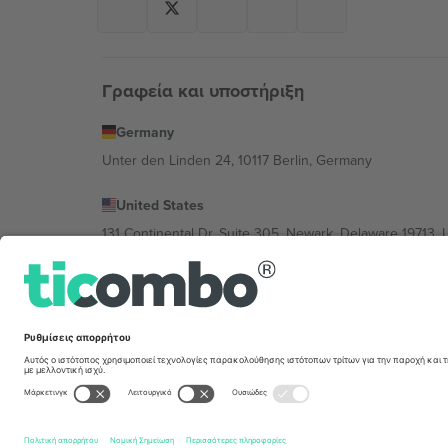
Γραφεία και υποστήριξη
Germany
Unter den Linden 24, 10117 Berlin, Germany
United States
131 Continental Dr, Suite 305, Newark, Delaware 19713, 
Bulgaria
Regus Sofia City West, bul Totleben 53-55, 1606 Sofia, B
Mexico
Av Chapultepec 360, Roma Norte, Cuauhtémoc, 06700
Η νομική οντότητα του παρόχου πλατφόρμας ενδέχεται ν
συγκεκριμένης εκδήλωσης, στο αποτύπωμα και στους 