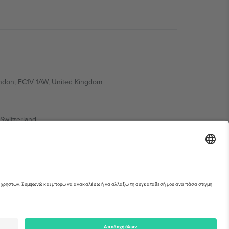
ondon, EC1V 1AW, United Kingdom
Switzerland
ding A1, Office 302, Dubai, United Arab Emirates
ια λεπτομέρειες ανατρέξτε στη σελίδα της
erved.