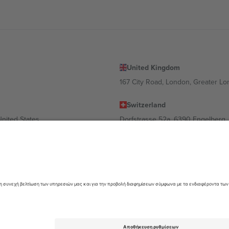
United Kingdom
167 City Road, London, Greater L
Switzerland
United States
Dorfstrasse 52a, 6390 Engelberg, 
United Arab Emirates
ulgaria
UAE Dubai Silicon Oasis, DDP Buil
 Ciudad de México, CDMX, Mexico
α διαφέρει ανάλογα με την τοποθεσία, την εκδήλωση ή/και τον τομέα. Γ
όρους.,
Νομική γνωστοποίηση
και
Οροι.
© 2026 Ticombo. All rights res