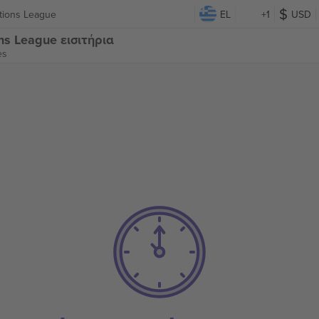
tions League
EL
+1
USD
ns League εισιτήρια
es