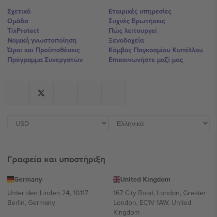
Σχετικά
Εταιρικές υπηρεσίες
Ομάδα
Συχνές Ερωτήσεις
TixProtect
Πώς λειτουργεί
Νομική γνωστοποίηση
Ξενοδοχεία
Όροι και Προΰποθέσεις
Κόμβος Παγκοσμίου Κυπέλλου
Πρόγραμμα Συνεργατών
Επικοινωνήστε μαζί μας
Γραφεία και υποστήριξη
Germany
United Kingdom
Unter den Linden 24, 10117
167 City Road, London, Greater
Berlin, Germany
London, EC1V 1AW, United
Kingdom