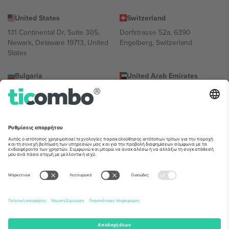
United States
Switzerland
131 Continental Dr, Suite 305,
Dorfstrasse 52a, 6390
Newark, Delaware 19713, United
Engelberg, Switzerland
States
Bulgaria
United Arab Emirates
Regus Sofia City West, bul
UAE Dubai Silicon Oasis, DDP
Totleben 53-55, 1606 Sofia,
Building A1, Office 302, Dubai,
Bulgaria
United Arab Emirates
Mexico
Av Chapultepec 360, Roma
Norte, Cuauhtémoc, 06700
Ciudad de México, CDMX,
Mexico
Η νομική οντότητα του παρόχου πλατφόρμας ενδέχεται να
διαφέρει ανάλογα με την τοποθεσία, την εκδήλωση ή/και τον
τομέα. Για λεπτομέρειες ανατρέξτε στη σελίδα της συγκεκριμένης
εκδήλωσης, στο αποτύπωμα και στους όρους.,
Νομική