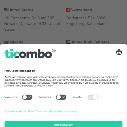
United States
Switzerland
131 Continental Dr, Suite 305,
Dorfstrasse 52a, 6390
Newark, Delaware 19713, United
Engelberg, Switzerland
States
Bulgaria
United Arab Emirates
Regus Sofia City West, bul
UAE Dubai Silicon Oasis, DDP
Totleben 53-55, 1606 Sofia,
Building A1, Office 302, Dubai,
Bulgaria
United Arab Emirates
Mexico
Av Chapultepec 360, Roma
Norte, Cuauhtémoc, 06700
Ciudad de México, CDMX,
Mexico
Η νομική οντότητα του παρόχου πλατφόρμας ενδέχεται να
διαφέρει ανάλογα με την τοποθεσία, την εκδήλωση ή/και τον
τομέα. Για λεπτομέρειες ανατρέξτε στη σελίδα της συγκεκριμένης
εκδήλωσης, στο αποτύπωμα και στους όρους.,
Νομική