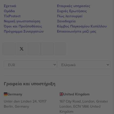
Σχετικά
Εταιρικές υπηρεσίες
Ομάδα
Συχνές Ερωτήσεις
TixProtect
Πώς λειτουργεί
Νομική γνωστοποίηση
Ξενοδοχεία
Όροι και Προΰποθέσεις
Κόμβος Παγκοσμίου Κυπέλλου
Πρόγραμμα Συνεργατών
Επικοινωνήστε μαζί μας
Γραφεία και υποστήριξη
Germany
United Kingdom
Unter den Linden 24, 10117
167 City Road, London, Greater
Berlin, Germany
London, EC1V 1AW, United
Kingdom