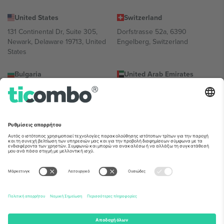
United States
Switzerland
131 Continental Dr, Suite 305,
Dorfstrasse 52a, 6390
Newark, Delaware 19713, United
Engelberg, Switzerland
States
Bulgaria
United Arab Emirates
Regus Sofia City West, bul
UAE Dubai Silicon Oasis, DDP
Totleben 53-55, 1606 Sofia,
Building A1, Office 302, Dubai,
Bulgaria
United Arab Emirates
Mexico
Av Chapultepec 360, Roma
Norte, Cuauhtémoc, 06700
Ciudad de México, CDMX,
Mexico
Η νομική οντότητα του παρόχου πλατφόρμας ενδέχεται να
διαφέρει ανάλογα με την τοποθεσία, την εκδήλωση ή/και τον
τομέα. Για λεπτομέρειες ανατρέξτε στη σελίδα της συγκεκριμένης
εκδήλωσης, στο αποτύπωμα και στους όρους.,
Νομική