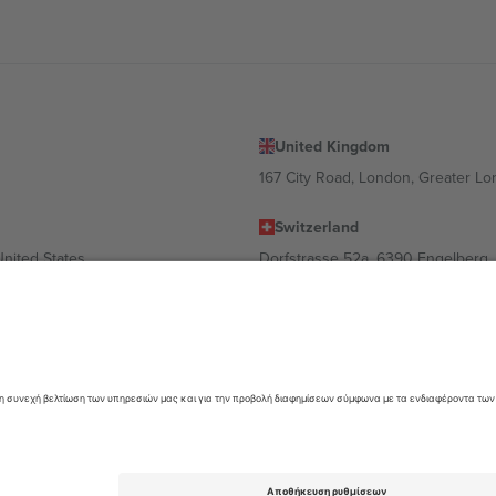
United Kingdom
167 City Road, London, Greater L
Switzerland
United States
Dorfstrasse 52a, 6390 Engelberg, 
United Arab Emirates
ulgaria
UAE Dubai Silicon Oasis, DDP Buil
 Ciudad de México, CDMX, Mexico
α διαφέρει ανάλογα με την τοποθεσία, την εκδήλωση ή/και τον τομέα. Γ
όρους.,
Νομική γνωστοποίηση
και
Οροι.
© 2026 Ticombo. All rights res