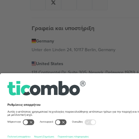
Γραφεία και υποστήριξη
Germany
Unter den Linden 24, 10117 Berlin, Germany
United States
131 Continental Dr, Suite 305, Newark, Delaware 19713, 
Bulgaria
Regus Sofia City West, bul Totleben 53-55, 1606 Sofia, B
Mexico
Av Chapultepec 360, Roma Norte, Cuauhtémoc, 06700
Η νομική οντότητα του παρόχου πλατφόρμας ενδέχεται ν
συγκεκριμένης εκδήλωσης, στο αποτύπωμα και στους 