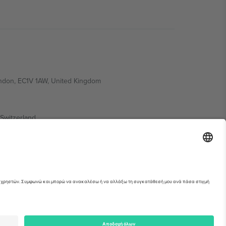
ondon, EC1V 1AW, United Kingdom
Switzerland
ding A1, Office 302, Dubai, United Arab Emirates
ια λεπτομέρειες ανατρέξτε στη σελίδα της
erved.