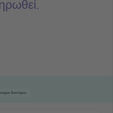
ηρωθεί.
 League
Εισιτήρια