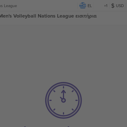
ons League
EL
+1
USD
en's Volleyball Nations League εισιτήρια