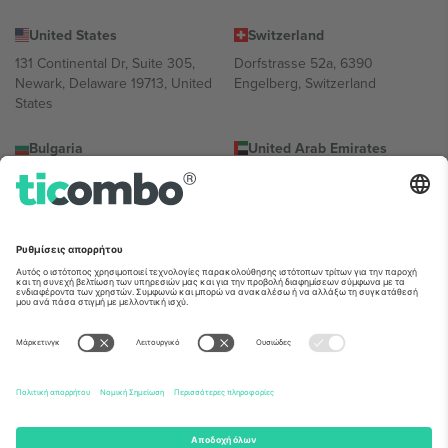
United States
Switzerland
131 Continental Dr, Suite 305,
Dorfstrasse 52a, 6390
Newark, Delaware 19713, United
Engelberg, Switzerland
States
Bulgaria
United Arab Emirates
Regus Sofia City West, bul
UAE Dubai Silicon Oasis, DDP
Totleben 53-55, 1606 Sofia,
Building A1, Office 302, Dubai,
Bulgaria
United Arab Emirates
Mexico
Av Chapultepec 360, Roma
Norte, Cuauhtémoc, 06700
Ciudad de México, CDMX,
Mexico
Η νομική οντότητα του παρόχου πλατφόρμας ενδέχεται να
διαφέρει ανάλογα με την τοποθεσία, την εκδήλωση ή/και τον
τομέα. Για λεπτομέρειες ανατρέξτε στη σελίδα της συγκεκριμένης
εκδήλωσης, στο αποτύπωμα και στους όρους.,
Νομική