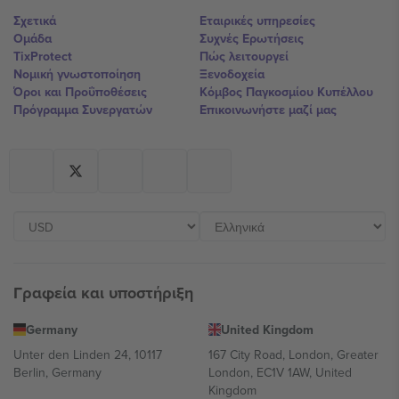
Σχετικά
Εταιρικές υπηρεσίες
Ομάδα
Συχνές Ερωτήσεις
TixProtect
Πώς λειτουργεί
Νομική γνωστοποίηση
Ξενοδοχεία
Όροι και Προΰποθέσεις
Κόμβος Παγκοσμίου Κυπέλλου
Πρόγραμμα Συνεργατών
Επικοινωνήστε μαζί μας
Γραφεία και υποστήριξη
Germany
United Kingdom
Unter den Linden 24, 10117
167 City Road, London, Greater
Berlin, Germany
London, EC1V 1AW, United
Kingdom