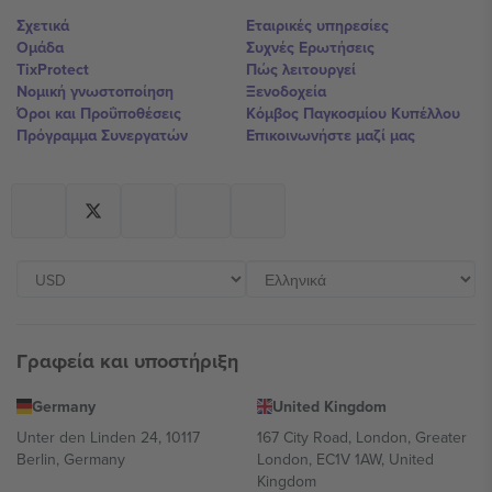
Σχετικά
Εταιρικές υπηρεσίες
Ομάδα
Συχνές Ερωτήσεις
TixProtect
Πώς λειτουργεί
Νομική γνωστοποίηση
Ξενοδοχεία
Όροι και Προΰποθέσεις
Κόμβος Παγκοσμίου Κυπέλλου
Πρόγραμμα Συνεργατών
Επικοινωνήστε μαζί μας
Γραφεία και υποστήριξη
Germany
United Kingdom
Unter den Linden 24, 10117
167 City Road, London, Greater
Berlin, Germany
London, EC1V 1AW, United
Kingdom