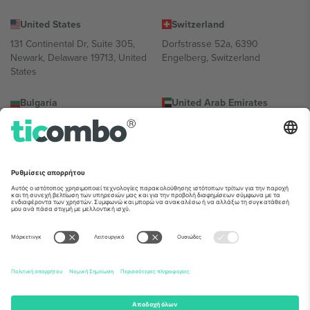
United States
Switzerland
131 Continental Dr, Suite 305,
Dorfstrasse 52a, 6390
Newark, Delaware 19713, United
Engelberg, Switzerland
States
Bulgaria
United Arab Emirates
Regus Sofia City West, bul
UAE Dubai Silicon Oasis, DDP
Totleben 53-55, 1606 Sofia,
Building A1, Office 302, Dubai,
Bulgaria
United Arab Emirates
Mexico
Av Chapultepec 360, Roma
Norte, Cuauhtémoc, 06700
Ciudad de México, CDMX,
Mexico
Η νομική οντότητα του παρόχου πλατφόρμας ενδέχεται να
διαφέρει ανάλογα με την τοποθεσία, την εκδήλωση ή/και τον
τομέα. Για λεπτομέρειες ανατρέξτε στη σελίδα της συγκεκριμένης
εκδήλωσης, στο αποτύπωμα και στους όρους.,
Νομική