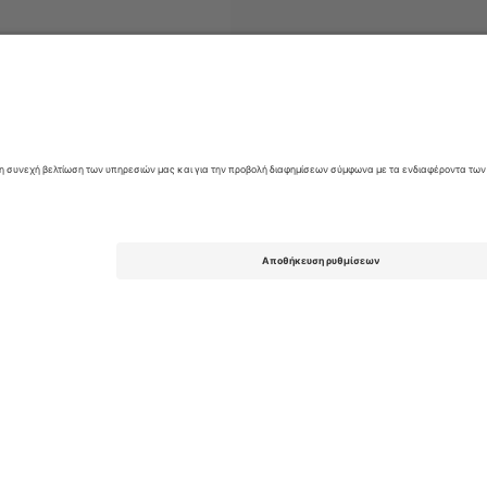
τήρια
Comedy
Εισιτήρια