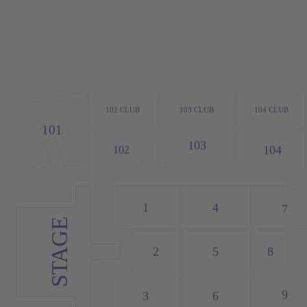
103
CLUB
104
CLUB
102
CLUB
101
103
104
102
4
1
7
STAGE
2
8
5
9
3
6