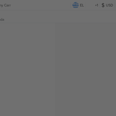
my Carr
EL
+1
USD
ada