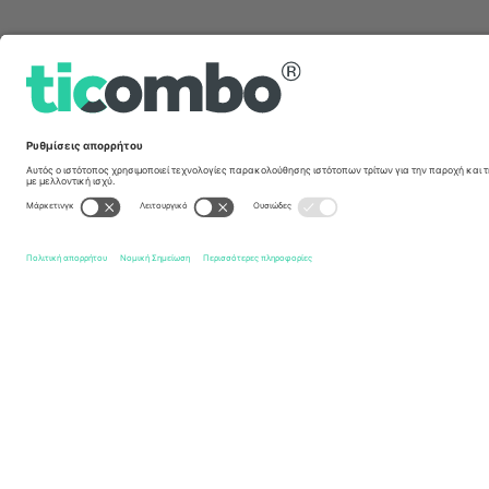
Γρήγοροι σύνδεσμοι
Jimmy Carr
Εισιτήρια
Jimmy Carr - Laughs Funny
Εισι